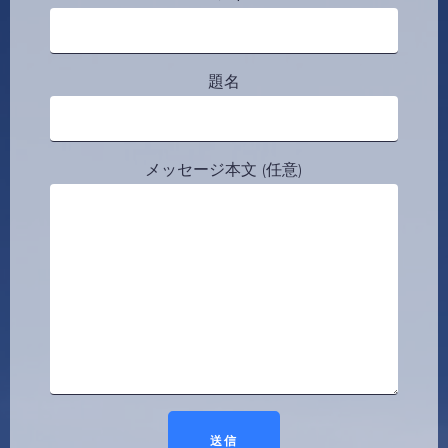
題名
メッセージ本文 (任意)